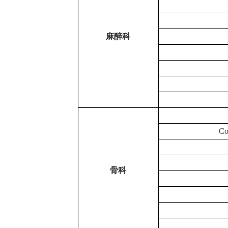
麻醉科
C
骨科