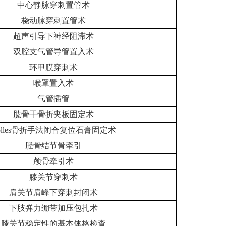
中心静脉穿刺置管术
桡动脉穿刺置管术
超声引导下神经阻滞术
双腔支气管导管置入术
环甲膜穿刺术
喉罩置入术
气管插管
肱骨干骨折夹板固定术
olles骨折手法闭合复位石膏固定术
胫骨结节骨牵引
颅骨牵引术
膝关节穿刺术
肩关节肩峰下穿刺封闭术
下肢弹力绷带加压包扎术
膝关节稳定性的基本体格检查