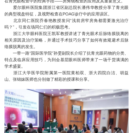
在青光眼检查中的经典手段——房角镜检查的应用及其重要意义。
爱尔眼科医院集团浙江省区副总院长潘伟华教授分享了青光眼
的典型视盘特征，及视野检查在POAG诊疗中的应用误区。
北京同仁医院乔春艳教授发问“浅前房窄房角都需要激光治疗
吗？”，引发在场同仁们的积极思考。
浙江大学眼科医院王凯军教授讲述了青光眼术后脉络膜脱离的
相关原因及治疗策略，并通过手术技巧分享了如何有效规避术后脉
络膜脱离的发生。
一带一路“国际医学院”孙雯副院长介绍了抗青光眼药物的分类、
特点及临床应用技巧，为到会基层眼科医师带来了一场干货满满的
学术盛宴。
浙江大学医学院附属第一医院黄柏双、浙大四院白洁、胡益
山、张锦妹医师也分别做了精彩的授课和分享。