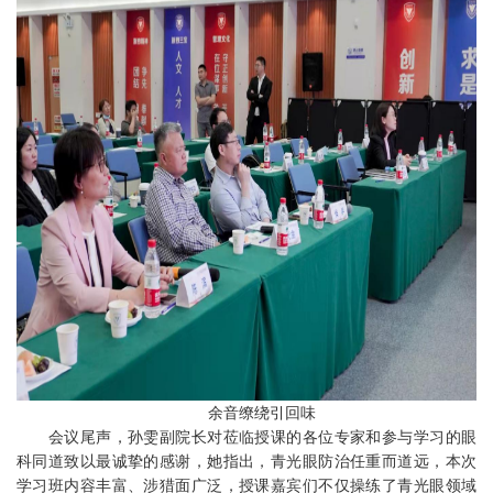
余音缭绕引回味
会议尾声，孙雯副院长对莅临授课的各位专家和参与学习的眼
科同道致以最诚挚的感谢，她指出，青光眼防治任重而道远，本次
学习班内容丰富、涉猎面广泛，授课嘉宾们不仅操练了青光眼领域