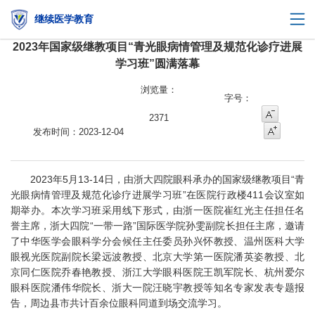
继续医学教育
2023年国家级继教项目“青光眼病情管理及规范化诊疗进展
学习班”圆满落幕
字号：

字号
2371
字号增大
发布时间：2023-12-04

2023年5月13-14日，由浙大四院眼科承办的国家级继教项目“青
光眼病情管理及规范化诊疗进展学习班”在医院行政楼411会议室如
期举办。本次学习班采用线下形式，由浙一医院崔红光主任担任名
誉主席，浙大四院“一带一路”国际医学院孙雯副院长担任主席，邀请
了中华医学会眼科学分会候任主任委员孙兴怀教授、温州医科大学
眼视光医院副院长梁远波教授、北京大学第一医院潘英姿教授、北
京同仁医院乔春艳教授、浙江大学眼科医院王凯军院长、杭州爱尔
眼科医院潘伟华院长、浙大一院汪晓宇教授等知名专家发表专题报
告，周边县市共计百余位眼科同道到场交流学习。