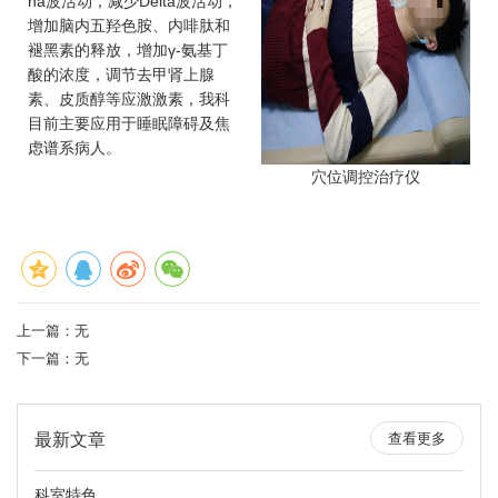
ha波活动，减少Delta波活动，
增加脑内五羟色胺、内啡肽和
褪黑素的释放，增加γ-氨基丁
酸的浓度，调节去甲肾上腺
素、皮质醇等应激激素，我科
目前主要应用于睡眠障碍及焦
虑谱系病人。
穴位调控治疗仪
上一篇：无
下一篇：无
最新文章
查看更多
科室特色