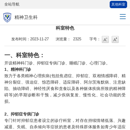
全站导航
其他科室
精神卫生科
科室特色
字号
字号增大
发布时间：2023-11-27
浏览量：
2325
字号：
一、科室特色：
开设精神科门诊、抑郁症专病门诊、睡眠门诊、心理门诊。
1、精神科门诊
致力于各类精神心理疾病(包括焦虑症、抑郁症、双相情感障碍、精
神分裂症、强迫症、惊恐障碍、适应障碍、阿尔茨海默病、注意缺
陷、抽动障碍、神经性厌食和贪食以及各种躯体疾病所致的精神障
碍等)的早期诊断和干预，减少疾病复发、慢性化、社会功能的受
损。
2、抑郁症专病门诊
专门针对抑郁症患者设立的诊疗科室，对存在持续情绪低落、兴趣
减退、失眠、自杀倾向等症状的患者及特殊群体服务如青少年适应