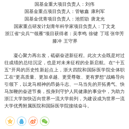
国基金重大项目负责人：刘伟
国基金重点项目负责人：管敏鑫
康利军
国基金优青项目负责人：池哲勖
唐龙光
国家重点研发计划青年科学家项目负责人：丁文龙
浙江省“尖兵”“领雁”项目获得者：吴李鸣
徐键
丁瑶 张华芳
滕冲
王守界
凝心聚力再出发，砥砺奋进新征程。此次大会既是对过
往成绩的总结沉淀，也是对未来征程的全新启航。在“十五
五”开局的历史性新起点上，浙大四院和国际医学院全体职
工在“更高质量、更加卓越、更受尊敬、更有梦想”战略导向
引领下，以龙马精神的昂扬斗志、一马当先的开拓勇气、快
马加鞭的奋进节奏，投身到守护人民健康的事业中，为助力
浙江大学加快迈向世界一流大学前列，为建设成为世界一流
大学优秀附属医院和国际医学院接续奋斗。