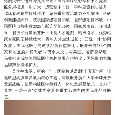
得的突破性进展与扎实成果：医院医疗核心指标不断提质，
服务规模进一步扩大、运营稳中向好；学科建设稳步提升，
临床专科布局持续优化、急危重症救治能力不断增强；科研
创新能级跃升，获批国家级项目
项、省部级项目
项，中
33
25
国医院自然指数
年跃升至第
位，国家级项目、顶刊成
2025
56
果、省级平台量质齐升；绘制人才地图，精准引才，优秀临
床专家队伍持续壮大，青年人才加速成长；“三院一体”协同
发展，国际化医疗与教学品牌日益鲜明，服务来自
个国
185
家和地区的外籍患者
万余人次，与美国、哈萨克斯坦、
2.6
乌兹别克斯坦等国际医疗机构签署合作协议，国际影响力和
品牌声誉持续扩大。
吴李鸣表示，新的一年，医院将以谋划“十五五” 新一轮
战略型高质量发展为核心主题，深度服务浙江大学全球开放
发展战略，创新构建医学教科人一体化发展新范式，奋力打
造在“一带一路”沿线国家具备重要影响力的国际化品牌医
院。