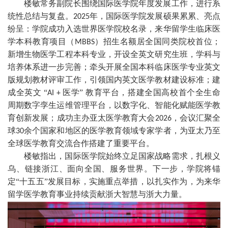
楼敏常务副院长围绕国际医学院年度发展工作，进行系
统性总结与复盘。
年，国际医学院发展硕果累累、亮点
2025
纷呈：学院成功入选世界医学院校名录，来华留学生临床医
学本科教育项目（
）招生名额居全国同类院校首位；
MBBS
新增生物医学工程本科专业，开设全英文研究生班，学科与
培养体系进一步完善；牵头开展全国本科临床医学专业英文
版规划教材评审工作，引领国内英文医学教材建设标准；建
成全英文 “
医学” 教育平台，搭建全国高校首个全生命
AI +
周期数字孪生运维管理平台，以数字化、智能化赋能医学教
育创新发展；成功主办亚太医学教育大会
，会议汇聚全
2026
球
余个国家和地区的医学教育领域专家学者，为亚太乃至
30
全球医学教育交流合作搭建了重要平台。
楼敏指出，国际医学院始终立足国家战略需求，扎根义
乌、链接浙江、面向全国、服务世界。下一步，学院将锚
定“十五五”发展目标，实施重点举措，以扎实作为，为来华
留学医学教育事业持续贡献浙大智慧与浙大力量。