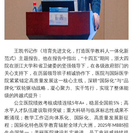
王凯书记作《培育先进文化，打造医学教科人一体化新
范式》主题报告。他在报告中指出，“十四五”期间，浙大四
院在浙江大学和省卫健委的坚强领导下，在各级政府部门的
关心支持下，在历届领导班子精诚协作下，医院与国际医学
院紧紧锚定高质量发展这一核心主线，深耕“国际化”与“品
牌化”双轮驱动战略，凝心聚力、实干笃行，实现了整体能
级的跨越式提升：
公立医院绩效考核成绩连续
年
，稳居全国前
；高
5
A+
5%
水平人才队伍建设取得突破；重大科研与临床标志性成果不
断涌现；教学工作迈向体系化、国际化、高质量发展新征
程；国际化特色医学教育辐射全球六大洲，
年
招
2025
MBBS
生全国第一；美丽医院建设扎实推进，员工幸福感持续提